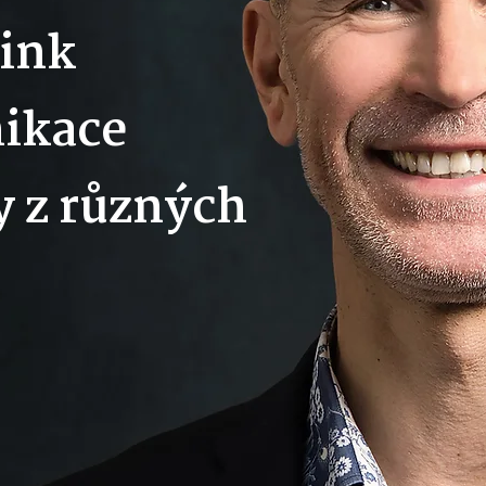
ink
ikace
y z různých