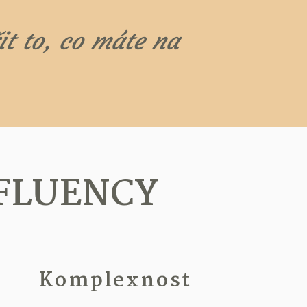
t to, co máte na
u FLUENCY
Komplexnost