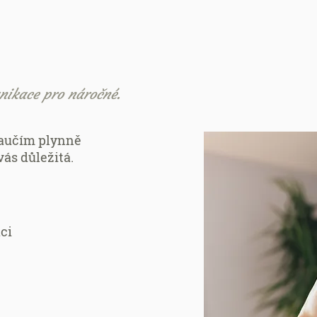
nikace pro náročné.
naučím plynně
ás důležitá.
ci