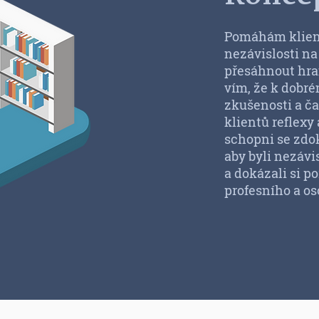
Pomáhám klient
nezávislosti na
přesáhnout hra
vím, že k dobré
zkušenosti a ča
klientů reflexy
schopni se zdo
aby byli nezávis
a dokázali si p
profesního a os