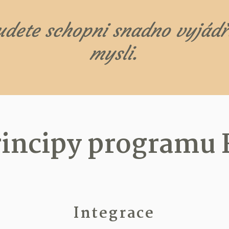
dete schopni snadno vyjádři
mysli.
rincipy program
Integrace