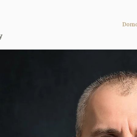
Dom
y