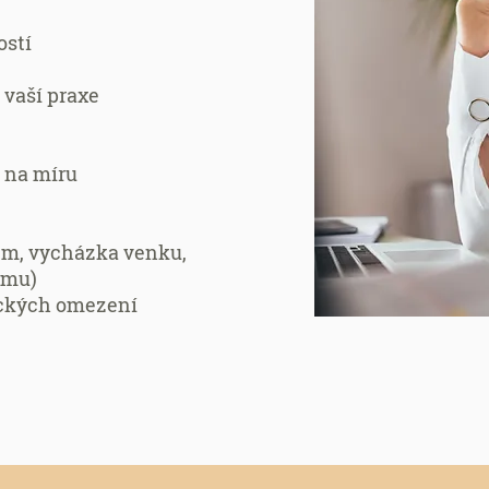
ostí
 vaší praxe
 na míru
em, vycházka venku,
ramu)
ických omezení